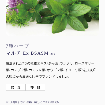
7種ハーブ
マルチ Ex BSASM
※5
厳選された7つの植物エキス（チャ葉、ツボクサ、ローズマリー
葉、カンゾウ根、カミツレ葉、オウゴン根、イタドリ根）を抗炎症
の観点から最適な比率でブレンドしました。
保 湿
整 肌
※1：角質層まで
※2：年齢に応じたケア
※3：保湿成分