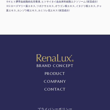
※4：ヒト臍帯血細胞純化培養液、ヒトサイタイ血由来幹細胞エクソソーム（保湿成分）
※5：ローズマリー葉エキス、ツボクサエキス、オウゴン根エキス、イタドリ根エキス、チャ
葉エキス、カンゾウ根エキス、カミツレ花エキス（保湿成分）
BRAND CONCEPT
PRODUCT
COMPANY
CONTACT
プライバシーポリシー