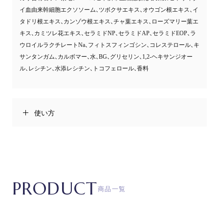
イ血由来幹細胞エクソソーム、ツボクサエキス、オウゴン根エキス、イ
タドリ根エキス、カンゾウ根エキス、チャ葉エキス、ローズマリー葉エ
キス、カミツレ花エキス、セラミドNP、セラミドAP、セラミドEOP、ラ
ウロイルラクチレートNa、フィトスフィンゴシン、コレステロール、キ
サンタンガム、カルボマー、水、BG、グリセリン、1,2-ヘキサンジオー
ル、レシチン、水添レシチン、トコフェロール、香料
使い方
PRODUCT
商品一覧