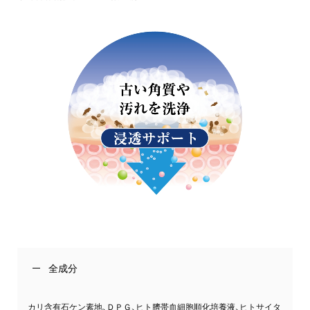
全成分
カリ含有石ケン素地、ＤＰＧ、ヒト臍帯血細胞順化培養液、ヒトサイタ