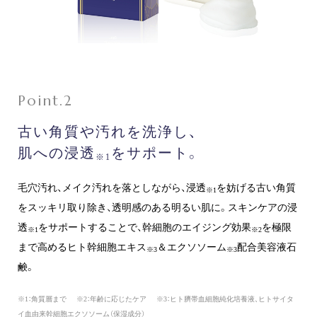
古い角質や汚れを洗浄し、
肌への浸透
をサポート。
※1
毛穴汚れ、メイク汚れを落としながら、浸透
を妨げる古い角質
※1
をスッキリ取り除き、透明感のある明るい肌に。スキンケアの浸
透
をサポートすることで、幹細胞のエイジング効果
を極限
※1
※2
まで高めるヒト幹細胞エキス
＆エクソソーム
配合美容液石
※3
※3
鹸。
※1：角質層まで
※2：年齢に応じたケア
※3：ヒト臍帯血細胞純化培養液、ヒトサイタ
イ血由来幹細胞エクソソーム（保湿成分）